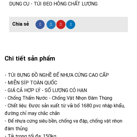
DỤNG CỤ - TÚI ĐEO HÔNG CHẤT LƯỢNG
Chi tiết sản phẩm
- TÚI ĐỰNG ĐỒ NGHỀ ĐẾ NHỰA CỨNG CAO CẤP
- MIỄN SÍP TOÀN QUỐC
- GIÁ CẢ HỢP LÝ - SỐ LƯỢNG CÓ HẠN
- Chống Thấm Nước - Chống Vật Nhọn Đâm Thùng
- Chất liệu: Được sản xuất từ vải bố 1680 pvc nhập khẩu,
đường chỉ may chắc chắn
- Đế nhựa cứng siêu bền, chống va đập, chống vật nhọn
đâm thủng
- Tải trọng tối đa: 150kg